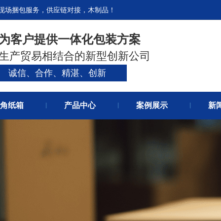
现场捆包服务，供应链对接，木制品！
官网首
为客户提供一体化包装方案
八角纸
生产贸易相结合的新型创新公司
新闻资
诚信、合作、精湛、创新
角纸箱
产品中心
案例展示
新
丨
丨
丨