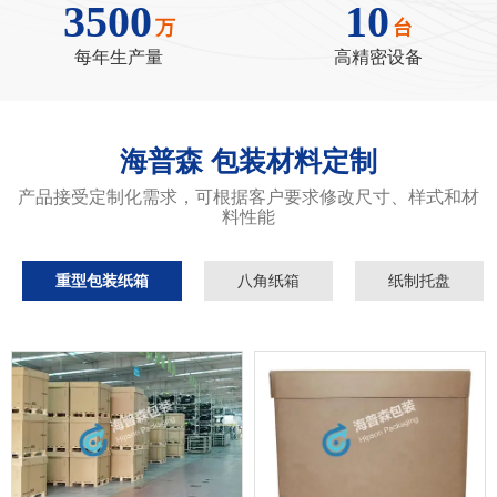
3500
10
189-6299-4555
万
台
0512-53359279
每年生产量
高精密设备
海普森 包装材料定制
产品接受定制化需求，可根据客户要求修改尺寸、样式和材
料性能
重型包装纸箱
八角纸箱
纸制托盘