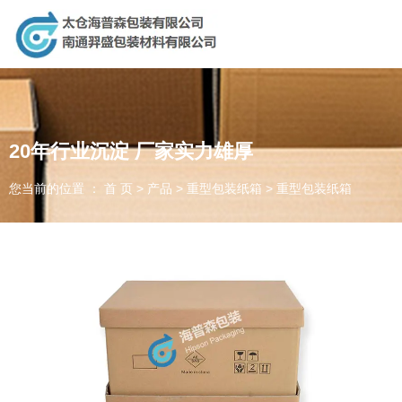
太仓海普森包装有限公司，专业生产销售：纸制品，重型包装，现
场捆包服务，供应链对接，木制品！
20年行业沉淀 厂家实力雄厚
太仓海普森包装有限公司
您当前的位置 ： 首 页
>
产品
>
重型包装纸箱
>
重型包装纸箱
南通羿盛包装材料有限公司
为客户提供一体化包装方案
生产贸易相结合的新型创新公司
诚信、合作、精湛、创新
全国咨询电话：