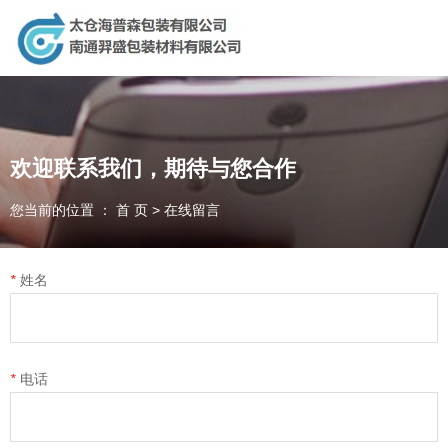
太仓海普森包装有限公司，专业生产销售：纸制品，重型包装，现
场捆包服务，供应链对接，木制品！
欢迎联系我们，期待与您合作
太仓海普森包装有限公司
您当前的位置 ： 首 页
>
在线留言
南通羿盛包装材料有限公司
*
姓名
为客户提供一体化包装方案
生产贸易相结合的新型创新公司
诚信、合作、精湛、创新
*
电话
全国咨询电话：