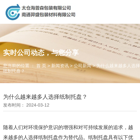
太仓海普森包装有限公司，专业生产销售：纸制品，重型包装，现
场捆包服务，供应链对接，木制品！
实时公司动态，与您分享
太仓海普森包装有限公司
您当前的位置 ： 首 页
>
新闻资讯
>
公司新闻
>
为什么越来越多人选择
纸制托盘？
南通羿盛包装材料有限公司
为客户提供一体化包装方案
为什么越来越多人选择纸制托盘？
生产贸易相结合的新型创新公司
发布时间： 2024-03-12
诚信、合作、精湛、创新
随着人们对环境保护意识的增强和对可持续发展的追求，越
来越多的人选择纸制托盘作为替代品。纸制托盘具有以下优
全国咨询电话：