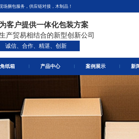
现场捆包服务，供应链对接，木制品！
官网首
为客户提供一体化包装方案
八角纸
生产贸易相结合的新型创新公司
新闻资
诚信、合作、精湛、创新
角纸箱
产品中心
案例展示
新
丨
丨
丨