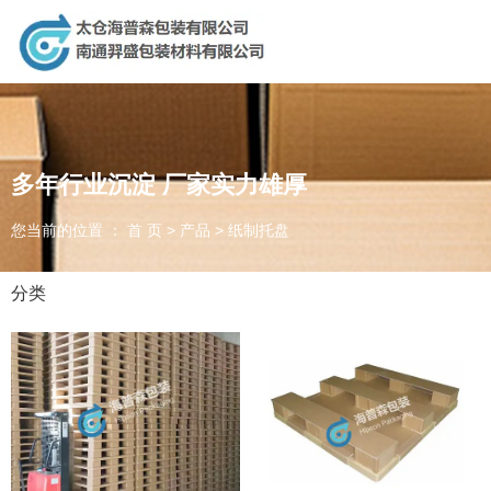
太仓海普森包装有限公司，专业生产销售：纸制品，重型包装，现
场捆包服务，供应链对接，木制品！
多年行业沉淀 厂家实力雄厚
太仓海普森包装有限公司
您当前的位置 ： 首 页
>
产品
>
纸制托盘
南通羿盛包装材料有限公司
分类
为客户提供一体化包装方案
生产贸易相结合的新型创新公司
诚信、合作、精湛、创新
全国咨询电话：